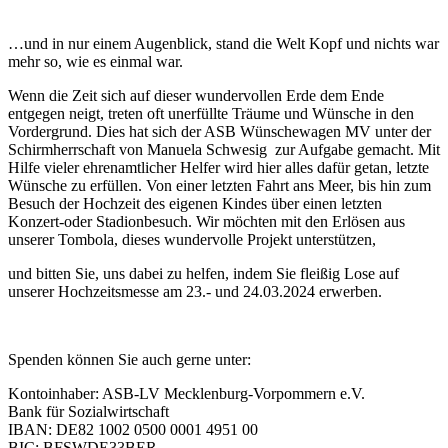
…und in nur einem Augenblick, stand die Welt Kopf und nichts war
mehr so, wie es einmal war.
Wenn die Zeit sich auf dieser wundervollen Erde dem Ende
entgegen neigt, treten oft unerfüllte Träume und Wünsche in den
Vordergrund. Dies hat sich der ASB Wünschewagen MV unter der
Schirmherrschaft von Manuela Schwesig zur Aufgabe gemacht. Mit
Hilfe vieler ehrenamtlicher Helfer wird hier alles dafür getan, letzte
Wünsche zu erfüllen. Von einer letzten Fahrt ans Meer, bis hin zum
Besuch der Hochzeit des eigenen Kindes über einen letzten
Konzert-oder Stadionbesuch. Wir möchten mit den Erlösen aus
unserer Tombola, dieses wundervolle Projekt unterstützen,
und bitten Sie, uns dabei zu helfen, indem Sie fleißig Lose auf
unserer Hochzeitsmesse am 23.- und 24.03.2024 erwerben.
Spenden können Sie auch gerne unter:
Kontoinhaber: ASB-LV Mecklenburg-Vorpommern e.V.
Bank für Sozialwirtschaft
IBAN: DE82 1002 0500 0001 4951 00
BIC: BFSWDE33BER